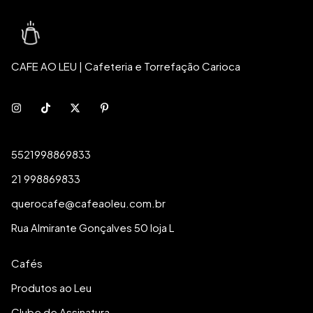
CAFE AO LEU | Cafeteria e Torrefação Carioca
5521998869833
21 998869833
querocafe@cafeaoleu.com.br
Rua Almirante Gonçalves 50 loja L
Cafés
Produtos ao Leu
Clube de Assinatura